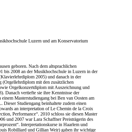
usikhochschule Luzern und am Konservatorium
ausen geboren. Nach dem altsprachlichen
1 bis 2008 an der Musikhochschule in Luzern in der
Klavierlehrdiplom 2005) und danach in der
 (Orgellehrdiplom mit den zusätzlichen
sowie Orgelkonzertdiplom mit Auszeichnung und
. Danach vertiefte sie ihre Kenntnisse der
n einem Masterstudiengang bei Ben van Oosten am
. Dieser Studiengang beinhaltete zudem einen
wards an interpretation of Le Chemin de la Croix
ction, Performance“. 2010 schloss sie diesen Master
006 und 2007 war Lara Schaffner Preisträgerin des
rprozent“. Interpretationskurse in Haarlem und
Louis Robilliard und Gillian Weir) gaben ihr wichtige