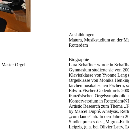
Ausbildungen
Matura, Musikstudium an der M
Rotterdam
Biographie
 Master Orgel
Lara Schaffner wurde in Schaffh
Gymnasium studierte sie von 200
Klavierklasse von Yvonne Lang (
Orgelklasse von Monika Henking
kirchenmusikalischen Fächern, 
Edwin-Fischer-Gedenkpreis 2008)
französischen Orgelsymphonik i
Konservatorium in Rotterdam/NL
Artistic Research zum Thema „To
by Marcel Dupré. Analysis, Refle
„cum laude“ ab. In den Jahren 2
Studienpreises des „Migros-Kultu
Leipzig (u.a. bei Olivier Latry, 