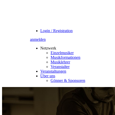
Login / Registration
anmelden
Netzwerk
Einzelmusiker
Musikformationen
Musiklehrer
Veranstalter
Veranstaltungen
Über uns
Gönner & Sponsoren